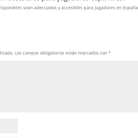
disponibles sean adecuados y accesibles para jugadores en España
licada.
Los campos obligatorios están marcados con
*