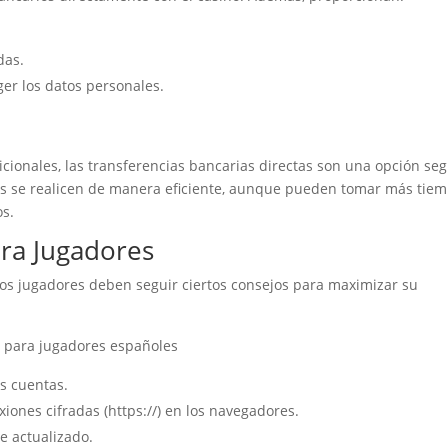
das.
ger los datos personales.
cionales, las transferencias bancarias directas son una opción se
cias se realicen de manera eficiente, aunque pueden tomar más tie
os.
ra Jugadores
os jugadores deben seguir ciertos consejos para maximizar su
us cuentas.
xiones cifradas (https://) en los navegadores.
e actualizado.