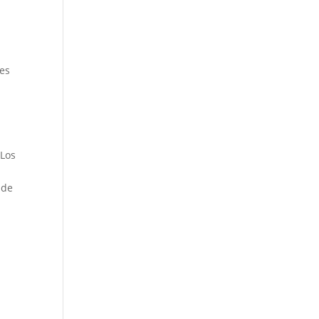
les
 Los
 de