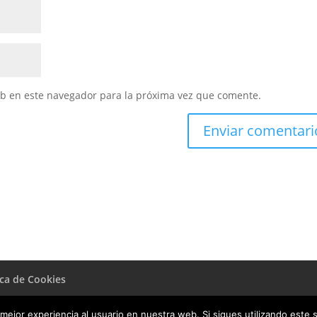
eb en este navegador para la próxima vez que comente.
ica de Cookies
mejor experiencia al usuario en nuestra web. Si sigues utilizando este
erechos Reservados | Diseño:
WebDream7