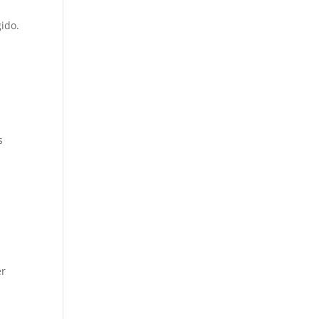
ido.
s
er