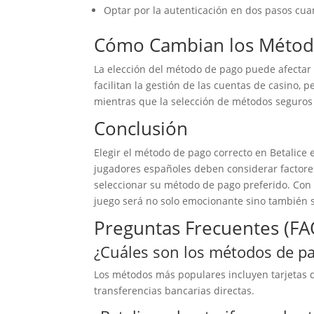
Optar por la autenticación en dos pasos cua
Cómo Cambian los Método
La elección del método de pago puede afectar s
facilitan la gestión de las cuentas de casino, 
mientras que la selección de métodos seguros 
Conclusión
Elegir el método de pago correcto en Betalice
jugadores españoles deben considerar factores
seleccionar su método de pago preferido. Con 
juego será no solo emocionante sino también 
Preguntas Frecuentes (FA
¿Cuáles son los métodos de pa
Los métodos más populares incluyen tarjetas de
transferencias bancarias directas.