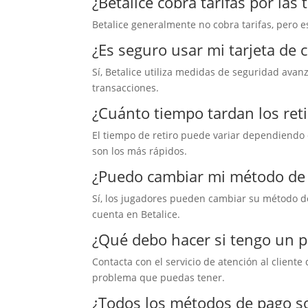
¿Betalice cobra tarifas por las
Betalice generalmente no cobra tarifas, pero 
¿Es seguro usar mi tarjeta de c
Sí, Betalice utiliza medidas de seguridad avan
transacciones.
¿Cuánto tiempo tardan los reti
El tiempo de retiro puede variar dependiendo
son los más rápidos.
¿Puedo cambiar mi método de 
Sí, los jugadores pueden cambiar su método d
cuenta en Betalice.
¿Qué debo hacer si tengo un p
Contacta con el servicio de atención al cliente 
problema que puedas tener.
¿Todos los métodos de pago so