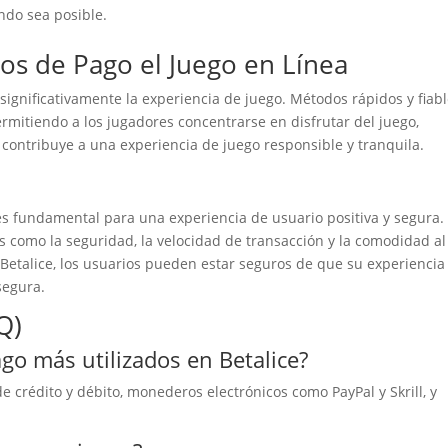
ndo sea posible.
s de Pago el Juego en Línea
ignificativamente la experiencia de juego. Métodos rápidos y fiab
permitiendo a los jugadores concentrarse en disfrutar del juego,
contribuye a una experiencia de juego responsible y tranquila.
 es fundamental para una experiencia de usuario positiva y segura.
 como la seguridad, la velocidad de transacción y la comodidad al
Betalice, los usuarios pueden estar seguros de que su experiencia
segura.
Q)
go más utilizados en Betalice?
 crédito y débito, monederos electrónicos como PayPal y Skrill, y